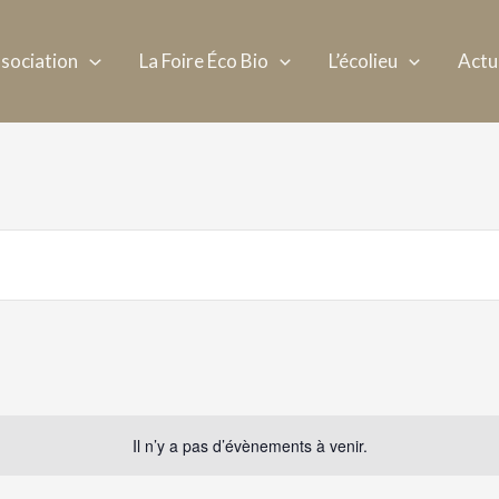
ssociation
La Foire Éco Bio
L’écolieu
Actu
Il n’y a pas d’évènements à venir.