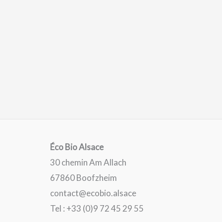
Éco Bio Alsace
30 chemin Am Allach
67860 Boofzheim
contact@ecobio.alsace
Tel : +33 (0)9 72 45 29 55