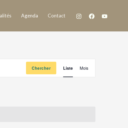
alités
Agenda
Contact
Navigation
Chercher
Liste
Mois
de
vues
Évènement