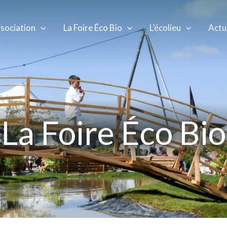
ssociation
La Foire Éco Bio
L’écolieu
Actu
La Foire Éco Bio