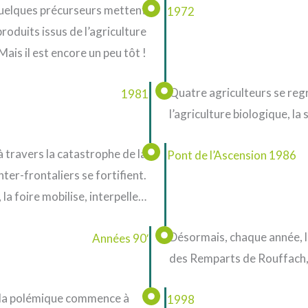
quelques précurseurs mettent
1972
produits issus de l’agriculture
is il est encore un peu tôt !
Quatre agriculteurs se reg
1981
l’agriculture biologique, la s
 travers la catastrophe de la
Pont de l’Ascension 1986
nter-frontaliers se fortifient.
 la foire mobilise, interpelle…
Désormais, chaque année, la 
Années 90′
des Remparts de Rouffach, s’
 la polémique commence à
1998